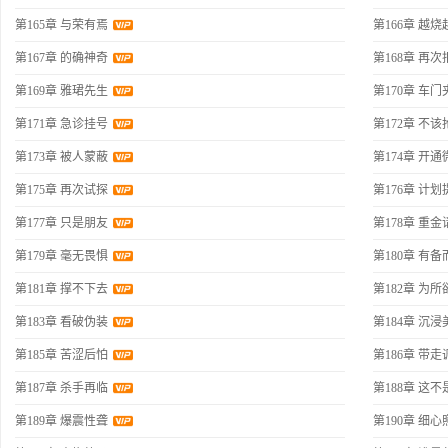
第165章 与荣有焉
第166章 越烧
第167章 的确神奇
第168章 再次
第169章 雅珺先生
第170章 车门
第171章 急诊挂号
第172章 不该
第173章 被人蒙蔽
第174章 开通
第175章 再次试探
第176章 计划
第177章 只是朋友
第178章 重金
第179章 毫无畏惧
第180章 有备
第181章 撑不下去
第182章 为所
第183章 看破伪装
第184章 沉浸
第185章 苦涩后怕
第186章 带走
第187章 杀手再临
第188章 这不
第189章 爆震性聋
第190章 细心