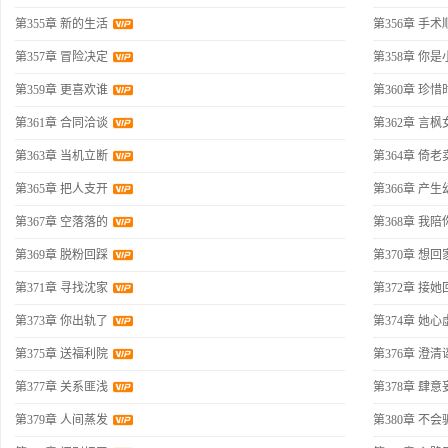
第355章 新的生活
第356章 手术
第357章 冒险决定
第358章 你是
第359章 更喜欢谁
第360章 珍惜
第361章 合同洽谈
第362章 言枫
第363章 当机立断
第364章 倚老
第365章 把人支开
第366章 产生
第367章 空落落的
第368章 我陪
第369章 脱粉回踩
第370章 想回
第371章 寻找沈家
第372章 接她
第373章 你出轨了
第374章 她心
第375章 送福利院
第376章 澄清
第377章 关系匪浅
第378章 肆意
第379章 人间蒸发
第380章 不会