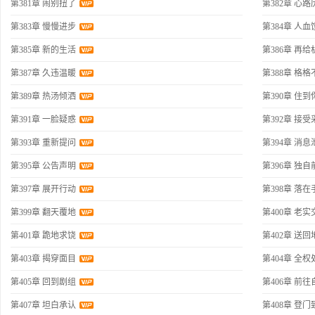
第381章 闹别扭了
第382章 心路
第383章 慢慢进步
第384章 人血
第385章 新的生活
第386章 再给
第387章 久违温暖
第388章 格格
第389章 热汤倾洒
第390章 住到
第391章 一脸疑惑
第392章 接受
第393章 重新提问
第394章 消息
第395章 公告声明
第396章 独自
第397章 展开行动
第398章 落在
第399章 翻天覆地
第400章 老实
第401章 跪地求饶
第402章 送回
第403章 揭穿面目
第404章 全权
第405章 回到剧组
第406章 前往
第407章 坦白承认
第408章 登门