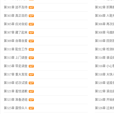
第301章 迫不及待
第302章 折腾
第303章 真正目的
第304章 人赃
第305章 应对自如
第306章 再次
第307章 藏了起来
第308章 乌烟
第309章 自尊自爱
第310章 回到
第311章 配合工作
第312章 检测
第313章 上门调查
第314章 谁设
第315章 带走调查
第316章 小心
第317章 重大发现
第318章 大快
第319章 初次试镜
第320章 诋毁
第321章 羞怯道歉
第322章 滚出
第323章 准备进组
第324章 开始
第325章 震惊众人
第326章 过来