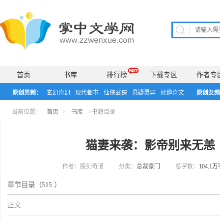
首页
书库
排行榜
下载专区
作者专
原创男频：
玄幻奇幻
现代都市
仙侠武侠
悬疑灵异
妙趣奇文
原创女频
当前位置：
首页
>
书库
>书籍目录
猫妻来袭：影帝别来无恙
作者：股剑奇谭
分类：
总裁豪门
总字数：
104.1
章节目录（515 ）
正文