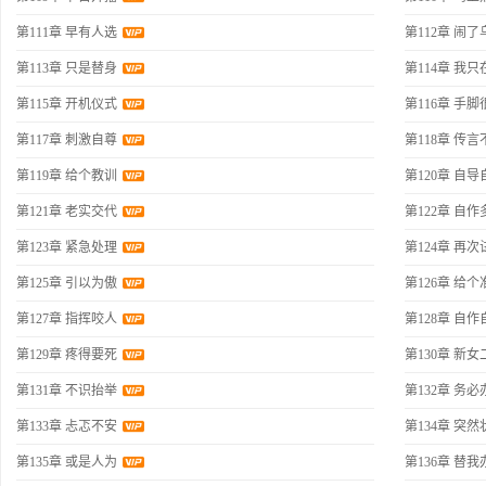
第111章 早有人选
第112章 闹了
第113章 只是替身
第114章 我只
第115章 开机仪式
第116章 手脚
第117章 刺激自尊
第118章 传言
第119章 给个教训
第120章 自导
第121章 老实交代
第122章 自作
第123章 紧急处理
第124章 再次
第125章 引以为傲
第126章 给个
第127章 指挥咬人
第128章 自作
第129章 疼得要死
第130章 新女
第131章 不识抬举
第132章 务必
第133章 忐忑不安
第134章 突然
第135章 或是人为
第136章 替我