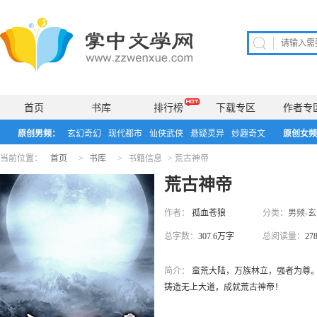
首页
书库
排行榜
下载专区
作者专
原创男频：
玄幻奇幻
现代都市
仙侠武侠
悬疑灵异
妙趣奇文
原创女频
当前位置：
首页
>
书库
>
书籍信息
>
荒古神帝
荒古神帝
作者：
孤血苍狼
分类：
男频-
总字数：
307.6万字
总阅读量：
27
简介：
蛮荒大陆，万族林立，强者为尊。
铸造无上大道，成就荒古神帝！