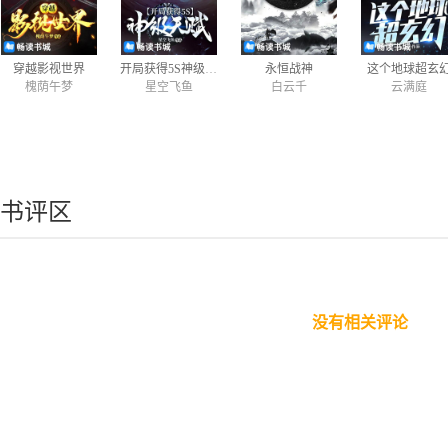
穿越影视世界
开局获得5S神级天赋
永恒战神
这个地球超玄
槐荫午梦
星空飞鱼
白云千
云满庭
书评区
没有相关评论