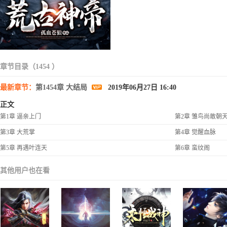
章节目录（1454 ）
最新章节：
第1454章 大结局
2019年06月27日 16:40
正文
第1章 逼亲上门
第2章 雏鸟尚敢朝
第3章 大荒掌
第4章 觉醒血脉
第5章 再遇叶连天
第6章 蛮纹阁
其他用户也在看