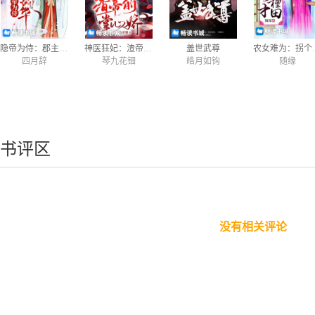
隐帝为侍：郡主弄韶华
神医狂妃：渣帝的掌心娇
盖世武尊
农女难为
四月辞
琴九花钿
皓月如钩
随缘
书评区
没有相关评论