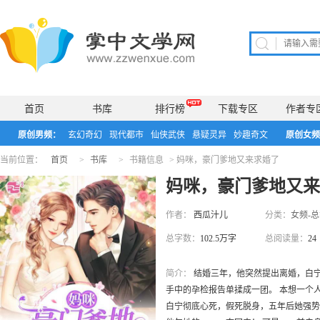
首页
书库
排行榜
下载专区
作者专
原创男频：
玄幻奇幻
现代都市
仙侠武侠
悬疑灵异
妙趣奇文
原创女频
当前位置：
首页
>
书库
>
书籍信息
>
妈咪，豪门爹地又来求婚了
妈咪，豪门爹地又
作者：
西瓜汁儿
分类：
女频-
总字数：
102.5万字
总阅读量：
24
简介：
结婚三年，他突然提出离婚，白
手中的孕检报告单揉成一团。 本想一个
白宁彻底心死，假死脱身，五年后她强势