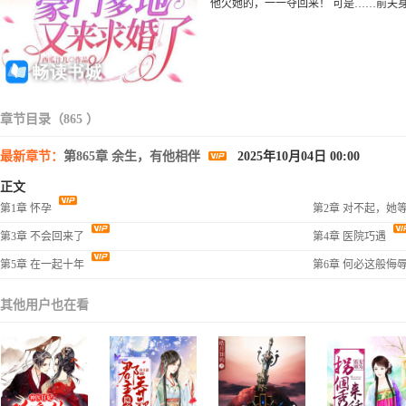
他欠她的，一一夺回来！ 可是……前夫
章节目录（865 ）
最新章节：
第865章 余生，有他相伴
2025年10月04日 00:00
正文
第1章 怀孕
第2章 对不起，她
第3章 不会回来了
第4章 医院巧遇
第5章 在一起十年
第6章 何必这般侮
其他用户也在看