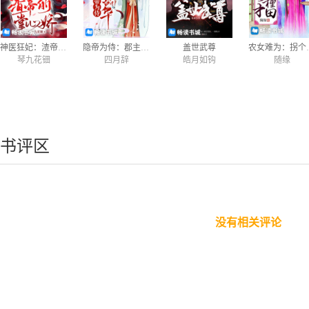
神医狂妃：渣帝的掌心娇
隐帝为侍：郡主弄韶华
盖世武尊
农女难为
琴九花钿
四月辞
皓月如钩
随缘
书评区
没有相关评论