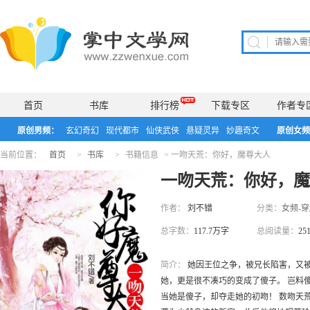
首页
书库
排行榜
下载专区
作者专
原创男频：
玄幻奇幻
现代都市
仙侠武侠
悬疑灵异
妙趣奇文
原创女频
当前位置：
首页
>
书库
>
书籍信息
>
一吻天荒：你好，魔尊大人
一吻天荒：你好，
作者：
刘不错
分类：
女频-
总字数：
117.7万字
总阅读量：
25
简介：
她因王位之争，被兄长陷害，又
她，更是很不凑巧的变成了傻子。 岂料
当她是傻子，却夺走她的初吻！ 数吻天