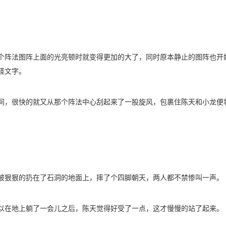
个阵法图阵上面的光亮顿时就变得更加的大了，同时原本静止的图阵也开
怪文字。
间，很快的就又从那个阵法中心刮起来了一股旋风，包裹住陈天和小龙便
被狠狠的扔在了石洞的地面上，摔了个四脚朝天，两人都不禁惨叫一声。
以在地上躺了一会儿之后，陈天觉得好受了一点，这才慢慢的站了起来。