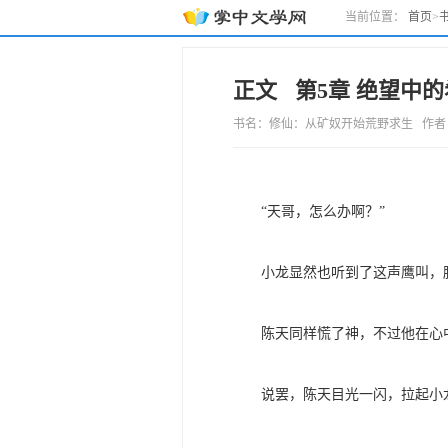
当前位置：
首页
>
正文 第5章 绝望中
书名：修仙：从矿奴开始荒野求生 作者：拈花笑
“天哥，怎么办啊？”
小龙显然也听到了这声鹰叫，
陈天同样慌了神，不过他在心
说罢，陈天目光一闪，拉起小