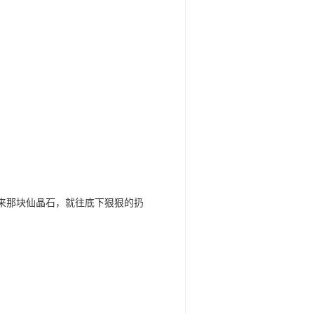
来那块仙晶石，就往底下狠狠的扔