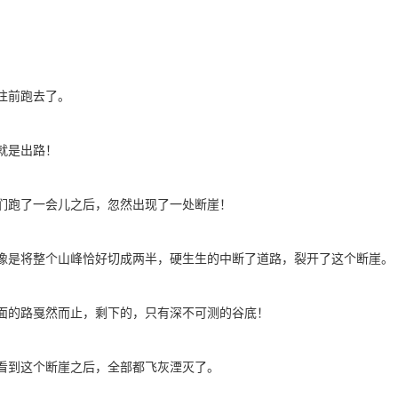
往前跑去了。
就是出路！
们跑了一会儿之后，忽然出现了一处断崖！
像是将整个山峰恰好切成两半，硬生生的中断了道路，裂开了这个断崖。
面的路戛然而止，剩下的，只有深不可测的谷底！
看到这个断崖之后，全部都飞灰湮灭了。