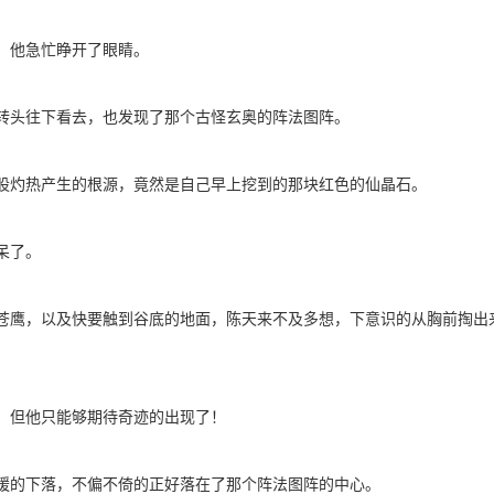
，他急忙睁开了眼睛。
转头往下看去，也发现了那个古怪玄奥的阵法图阵。
股灼热产生的根源，竟然是自己早上挖到的那块红色的仙晶石。
呆了。
苍鹰，以及快要触到谷底的地面，陈天来不及多想，下意识的从胸前掏出
，但他只能够期待奇迹的出现了！
缓的下落，不偏不倚的正好落在了那个阵法图阵的中心。