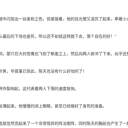
眼中闪现出一丝柔和之色，但紧接着，他的目光便又凌厉了起来，牵着小
么最后的下场也是死，所以还不如就这样跳下去，落个自在的好！”
间，那只巨大的苍鹰也飞到了断崖之上，然后向两人俯冲了下来，似乎还
冷笑，毕竟事已到此，陈天也没有什么好怕的了！
畔炸裂响起，这代表着两人下落的速度极快。
淡薄起来，他慢慢的闭上眼睛，甚至已经做好了身死的准备。
底部忽然亮起来了一个非常怪异的阵法图阵，同时陈天的胸前也产生了一