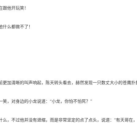
在跟他开玩笑！
他什么都做不了！
前更加清晰的叫声响起，陈天转头看去，赫然发现一只数丈大小的苍鹰扑
一笑，对身边的小龙说道：“小龙，你怕不怕死？”
什么，不过他并没有退缩，而是非常坚定的点了点头，说道：“有天哥在，