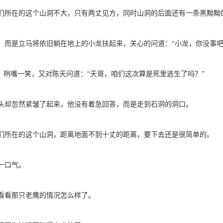
们所在的这个山洞不大，只有两丈见方，同时山洞的后面还有一条黑黝黝
，而是立马将依旧躺在地上的小龙扶起来，关心的问道：“小龙，你没事吧
，咧嘴一笑，又对陈天问道：“天哥，咱们这次算是死里逃生了吗？”
头却忽然紧皱了起来，他没有着急回答，而是走到石洞的洞口。
们所在的这个山洞，距离地面不到十丈的距离，要下去还是很简单的。
一口气。
看看那只老鹰的情况怎么样了。