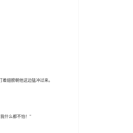
打着翅膀朝他这边猛冲过来。
我什么都不怕！”