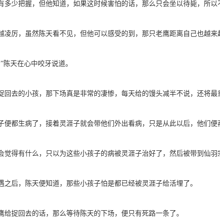
有多少把握，但他知道，如果这时候害怕的话，那么只会坐以待毙，所以
越凌厉，虽然陈天看不见，但他可以感受的到，那只老鹰距离自己也越来
！”陈天在心中咬牙说道。
捉回去的小孩，那下场真是非常的凄惨，每天给的馒头减半不说，还将最
子便都生病了，接着灵涯子就会带他们外出看病，只是从此以后，他们便
会觉得有什么，只以为这些小孩子的病被灵涯子治好了，然后被带到仙羽
遇之后，陈天便知道，那些小孩子怕是都已经被灵涯子给活埋了。
鹰给捉回去的话，那么等待陈天的下场，便只有死路一条了。