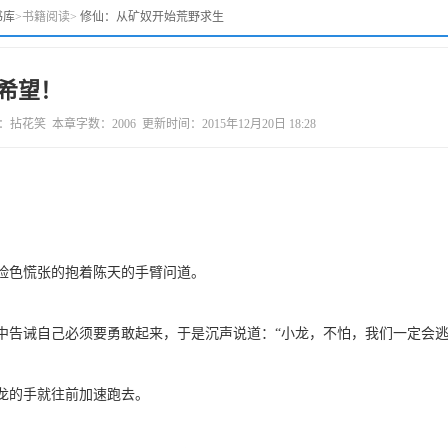
书库
>
书籍阅读
>
修仙：从矿奴开始荒野求生
的希望！
 本章字数：2006 更新时间：2015年12月20日 18:28
脸色慌张的抱着陈天的手臂问道。
中告诫自己必须要勇敢起来，于是沉声说道：“小龙，不怕，我们一定会逃
龙的手就往前加速跑去。