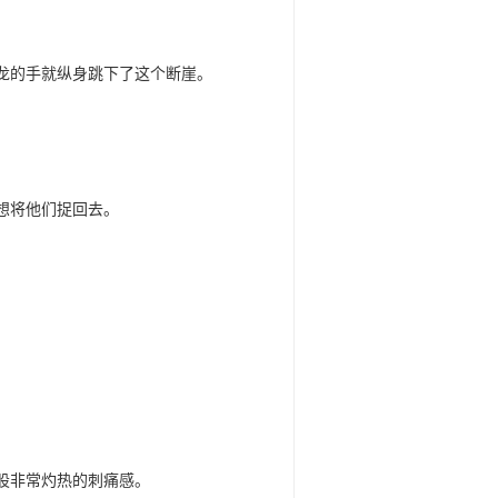
龙的手就纵身跳下了这个断崖。
想将他们捉回去。
股非常灼热的刺痛感。