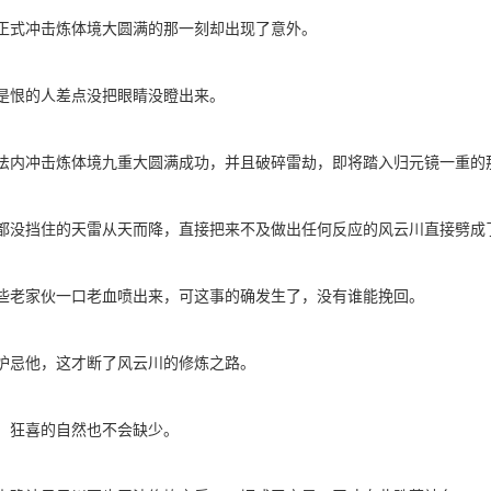
正式冲击炼体境大圆满的那一刻却出现了意外。
是恨的人差点没把眼睛没瞪出来。
法内冲击炼体境九重大圆满成功，并且破碎雷劫，即将踏入归元镜一重的
都没挡住的天雷从天而降，直接把来不及做出任何反应的风云川直接劈成
些老家伙一口老血喷出来，可这事的确发生了，没有谁能挽回。
妒忌他，这才断了风云川的修炼之路。
，狂喜的自然也不会缺少。