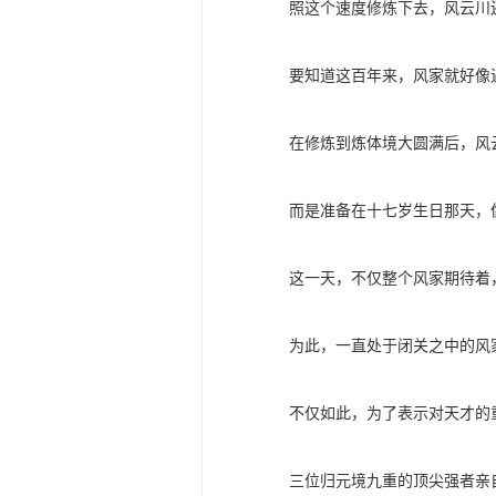
照这个速度修炼下去，风云川
要知道这百年来，风家就好像
在修炼到炼体境大圆满后，风
而是准备在十七岁生日那天，
这一天，不仅整个风家期待着
为此，一直处于闭关之中的风
不仅如此，为了表示对天才的
三位归元境九重的顶尖强者亲