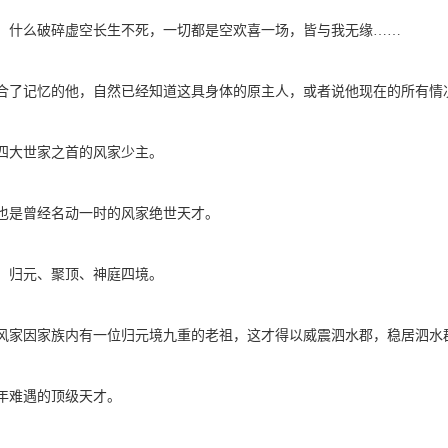
，什么破碎虚空长生不死，一切都是空欢喜一场，皆与我无缘……
合了记忆的他，自然已经知道这具身体的原主人，或者说他现在的所有情
四大世家之首的风家少主。
也是曾经名动一时的风家绝世天才。
、归元、聚顶、神庭四境。
风家因家族内有一位归元境九重的老祖，这才得以威震泗水郡，稳居泗水
年难遇的顶级天才。