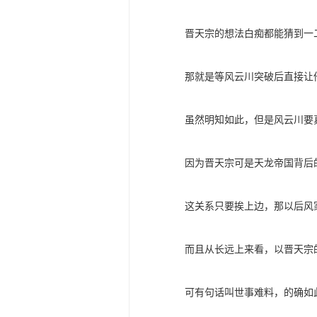
晋天宗的想法白痴都能猜到一
那就是等风云川突破后直接让
虽然明知如此，但是风云川要
因为晋天宗可是天龙帝国背后
这关系只要挨上边，那以后风
而且从长远上来看，以晋天宗
可有句话叫世事难料，的确如