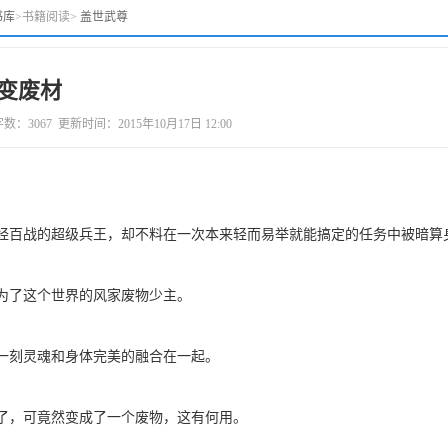
书库
>
书籍阅读
>
盖世武尊
才变废材
67 更新时间：2015年10月17日 12:00
经百战的超级兵王，却不料在一次本来轻而易举就能搞定的任务中被暗算
为了这个世界的风家废物少主。
一刻灵魂和身体完美的融合在一起。
了，可竟然变成了一个废物，这有何用。