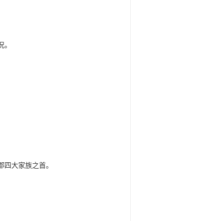
况。
郡四大家族之首。