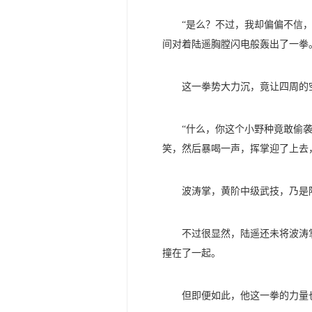
“是么？不过，我却偏偏不信
间对着陆遥胸膛闪电般轰出了一拳
这一拳势大力沉，竟让四周的
“什么，你这个小野种竟敢偷
笑，然后暴喝一声，挥掌迎了上去
波涛掌，黄阶中级武技，乃是
不过很显然，陆遥还未将波涛
撞在了一起。
但即便如此，他这一拳的力量