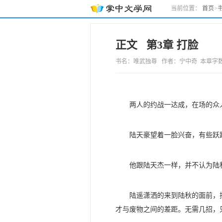
当前位置：
首页
>
正文 第3章 打脸
书名：唯武独尊 作者：宁中奇 本章字数：280
两人的约战一达成，在场的众
陆天豪望着一脸兴奋，有些跃
他跟陆天杰一样，并不认为陆
陆遥潇洒的来到陆秋的面前，
才与废物之间的差距。无需几招，