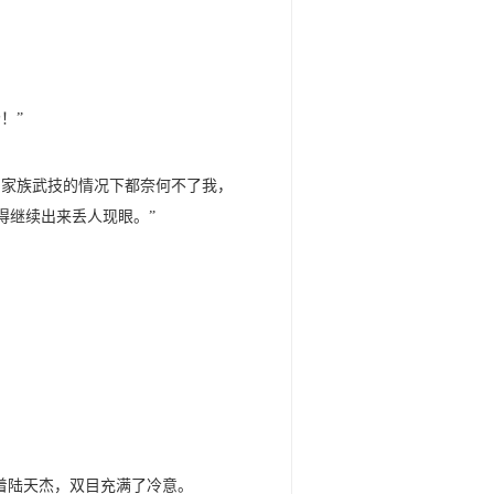
！”
用家族武技的情况下都奈何不了我，
得继续出来丢人现眼。”
着陆天杰，双目充满了冷意。