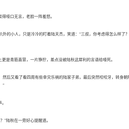
反驳得哑口无言，老脸一阵羞怒。
扒外的小人，只是冷冷的盯着陆天杰，笑道：“三叔，你考虑得怎么样了
脸上更是青筋直冒，一片狰狞，差点没被陆秋这犀利的言语给噎死。
，然后又看了看四周有些幸灾乐祸的陆家子弟，最后突然咬咬牙，转身朝
！”
声。
哦？”陆秋在一旁好心提醒道。