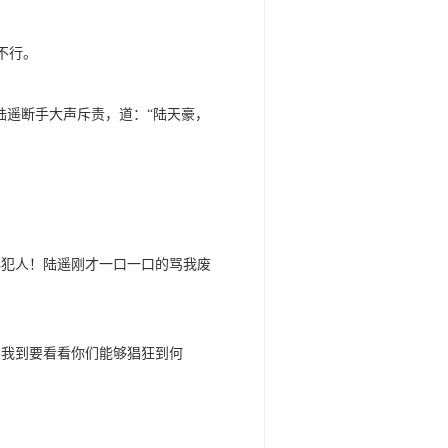
不行。
陆遥断手大声斥责，道：“陆天豪，
必犯人！陆遥刚才一口一口的骂我废
，我到要看看你们能够猖狂到何