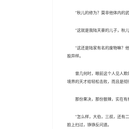
“秋儿的修为？莫非他体内的
“这就是我陆天豪的儿子，秋
“这还是陆家有名的废物嘛？
股异样。
曾几何时，眼前这个人见人欺
境界的天才给轻松击败，而且是彻
那份果决，那份狠辣，实在有
“怎么样，大伯，三叔，还有
脸上扫过，铮铮反问道。