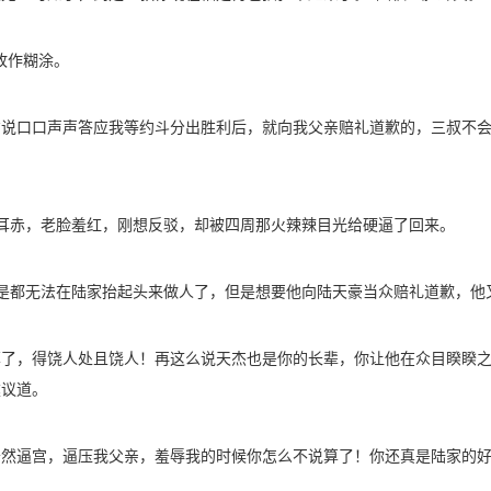
故作糊涂。
才说口口声声答应我等约斗分出胜利后，就向我父亲赔礼道歉的，三叔不会
耳赤，老脸羞红，刚想反驳，却被四周那火辣辣目光给硬逼了回来。
是都无法在陆家抬起头来做人了，但是想要他向陆天豪当众赔礼道歉，他
算了，得饶人处且饶人！再这么说天杰也是你的长辈，你让他在众目睽睽
建议道。
公然逼宫，逼压我父亲，羞辱我的时候你怎么不说算了！你还真是陆家的好