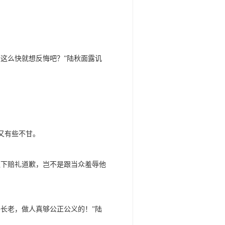
这么快就想反悔吧？”陆秋面露讥
又有些不甘。
之下赔礼道歉，岂不是跟当众羞辱他
长老，做人真够公正公义的！”陆