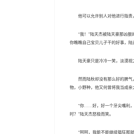
他可以允许别人对他进行指责
“我！”陆天杰被陆天豪那凶
你瞧瞧自己宝贝儿子干的好事，陆
陆天豪只是冷冷一笑，淡漠视
然而陆秋却没有那么好的脾气
物，小野种，他又何曾将我当成亲
“你……好，好一个牙尖嘴利
时？”陆天杰怒极而笑。
“呵呵，我能不能继续猖狂那