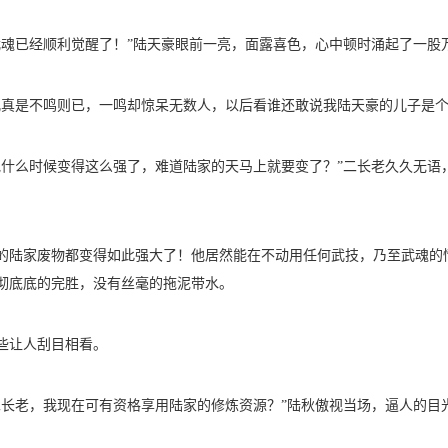
武魂已经顺利觉醒了！”陆天豪眼前一亮，面露喜色，心中顿时涌起了一股
儿真是不鸣则已，一鸣却惊呆无数人，以后看谁还敢说我陆天豪的儿子是个
他什么时候变得这么强了，难道陆家的天马上就要变了？”二长老久久无语
的陆家废物都变得如此强大了！他居然能在不动用任何武技，乃至武魂的
彻底底的完胜，没有丝毫的拖泥带水。
些让人刮目相看。
二长老，我现在可有资格享用陆家的修炼资源？”陆秋傲视当场，逼人的目