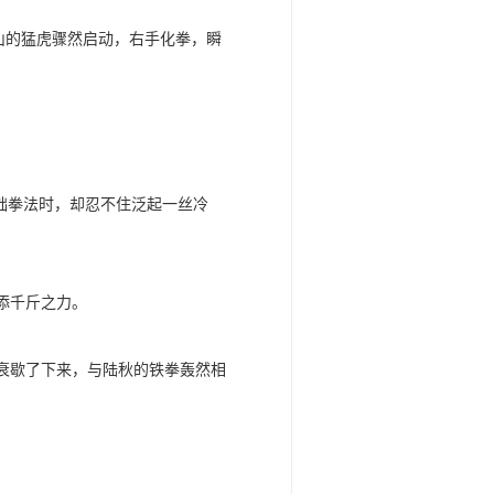
山的猛虎骤然启动，右手化拳，瞬
础拳法时，却忍不住泛起一丝冷
添千斤之力。
衰歇了下来，与陆秋的铁拳轰然相