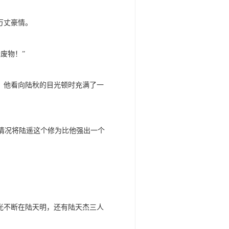
万丈豪情。
废物！”
，他看向陆秋的目光顿时充满了一
情况将陆遥这个修为比他强出一个
光不断在陆天明，还有陆天杰三人