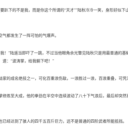
，要趴下的不是我，而是你这个所谓的“天才””陆秋冷冷一笑，身形好似下
。
空气都发生了一阵可怕的气爆声。
袭我！”陆遥当即吓了一跳，不过当他眼角余光瞥见陆秋只是用最普通的基
，道：“波涛掌，给我躺下吧！”
陆家的成名绝技之一，可化百重浪伤敌，一浪胜过一浪，百浪重叠，可凭
掌修炼至大成，他的拳劲在半空中连续波动了八十下气浪后，最后却突然
也已经达到了骇人的四千五百斤巨力，远不是普通的四阶武者所能抵挡。