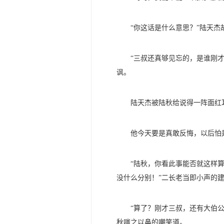
“你这话是什么意思？”陆天杰
“三叔还真够见忘的，是谁刚
讽。
陆天杰被陆秋给说得一阵面红
他今天要是真敢反悔，以后怕
“陆秋，你看此事能否就这样
没什么分别！”二长老当即小声的
“算了？刚才三叔，还有大伯
秋嗤之以鼻的嘲笑道。