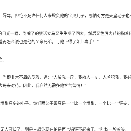
，辱骂，但绝不允许任何人来欺负他的宝贝儿子，哪怕对方是天皇老子也
狠的目光一瞪，到嘴了的狠话立马又生生咽了回去，然后又色厉内荏的指着
遥再怎么说也是他的至亲兄弟，亏他下得了如此毒手！”
之。
，当即非常不屑的反驳，道：“人敬我一尺，我敬人一丈，人若犯我，我
大哥来对待。因此，我自然无需多他客气留情！”
，嚣张狂妄的小子。你们两父子果真是一个比一个嚣张，一个比一个狂妄
就无人可知了，到是三叔你现在怕是再也猖狂不起来了。”陆秋一脸冷笑。