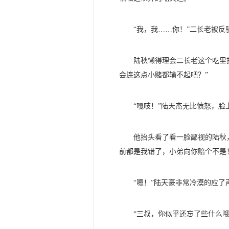
“我，我……你！”二长老被
陆秋懒得理会二长老这个吃里
会连这点小赌都输不起吧？”
“嘎吱！”陆天杰无比愤怒，
他抬头看了看一脸鄙视的陆秋
前都是我错了，小弟向你赔个不是
“嗯！”陆天豪非常冷漠的应了
“三叔，你似乎还忘了些什么