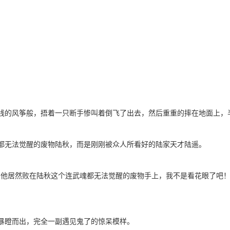
线的风筝般，捂着一只断手惨叫着倒飞了出去，然后重重的摔在地面上，
都无法觉醒的废物陆秋，而是刚刚被众人所看好的陆家天才陆遥。
，他居然败在陆秋这个连武魂都无法觉醒的废物手上，我不是看花眼了吧！
暴瞪而出，完全一副遇见鬼了的惊呆模样。