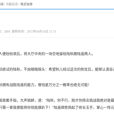
书库
>
书籍阅读
>
唯武独尊
4 更新时间：2015年04月16日 21:53
人便纷纷退后，将大厅中央的一块空地留给陆秋跟陆遥两人。
跃欲试的陆秋，不由暗暗摇头：希望秋儿经过这次的败仗后，能够认清自
秋拥有战胜陆遥的能力，哪怕是万分之一概率也绝无可能！
摇晃着手指，大声挑衅，道：“陆秋，你不行，刚才你扬言挑战我绝对是
只需一掌我便能将你彻底揍趴下！”陆遥顺势扬起了修长玉手，掌心一阵