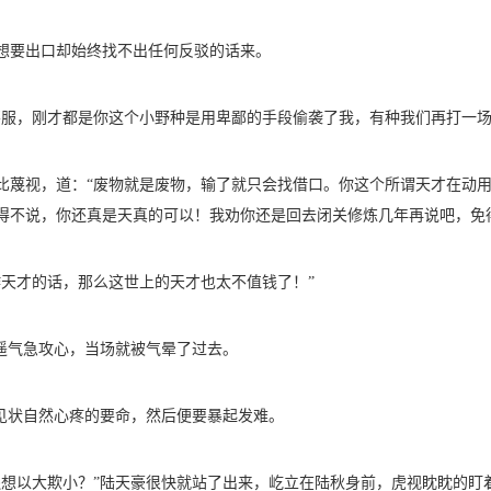
想要出口却始终找不出任何反驳的话来。
不服，刚才都是你这个小野种是用卑鄙的手段偷袭了我，有种我们再打一场
比蔑视，道：“废物就是废物，输了就只会找借口。你这个所谓天才在动
得不说，你还真是天真的可以！我劝你还是回去闭关修炼几年再说吧，免
作天才的话，那么这世上的天才也太不值钱了！”
陆遥气急攻心，当场就被气晕了过去。
杰见状自然心疼的要命，然后便要暴起发难。
还想以大欺小？”陆天豪很快就站了出来，屹立在陆秋身前，虎视眈眈的盯