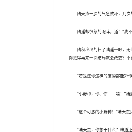
陆天杰一脸的气急败坏，几次
陆遥却愤怒的咆哮，道：“我
陆秋冷冷的扫了陆遥一眼，无
你觉得再来一次结局就会改变？不
“若是连你这样的废物都能算
“小野种，你、你……哇！”
“这个可恶的小野种！”陆天
“陆天杰，你想干什么？难道