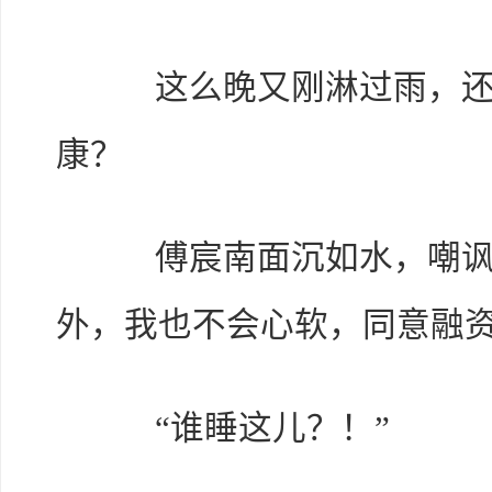
这么晚又刚淋过雨，还打
康？
傅宸南面沉如水，嘲讽道
外，我也不会心软，同意融资
“谁睡这儿？！”