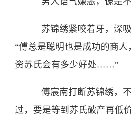
男人语气嫌恶，像是不
苏锦绣紧咬着牙，深吸了
“傅总是聪明也是成功的商人
资苏氏会有多少好处……”
傅宸南打断苏锦绣，不以
过，要是等到苏氏破产再低价