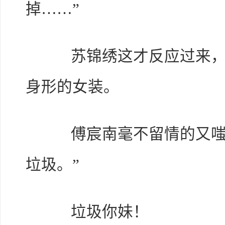
掉……”
苏锦绣这才反应过来，身
身形的女装。
傅宸南毫不留情的又嗤笑
垃圾。”
垃圾你妹！