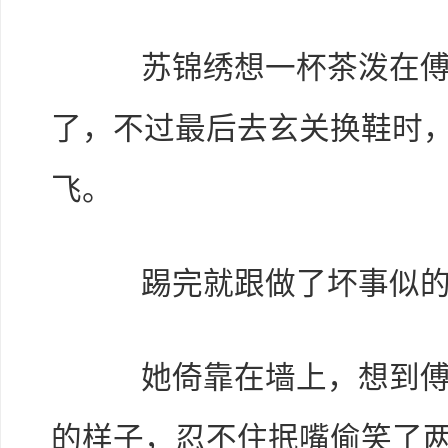
苏锦绣想一杯茶泼在傅宸
了，不过最后去玄关换鞋时
飞。
踢完就跟做了坏事似的
她倚靠在墙上，想到傅宸
的样子，忍不住抿嘴偷笑了