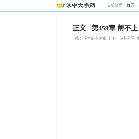
当前位置：
首页
>
正文 第459章 帮不上
书名：重生都市医仙 作者：清歌暮雪 本章字数