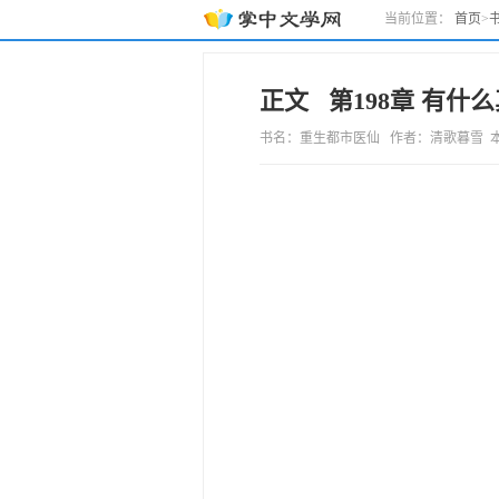
当前位置：
首页
>
正文 第198章 有什
书名：重生都市医仙 作者：清歌暮雪 本章字数