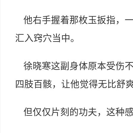
他右手握着那枚玉扳指，
汇入窍穴当中。
徐晓寒这副身体原本受伤
四肢百骸，让他觉得无比舒
但仅仅片刻的功夫，这种