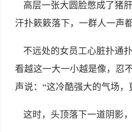
高层一张大圆脸憋成了猪
汗扑簌簌落下，一群人一声
不远处的女员工心脏扑通
看越这一大一小越是像，忍
声说：“这冷酷强大的气场，
这时，头顶落下一道阴影