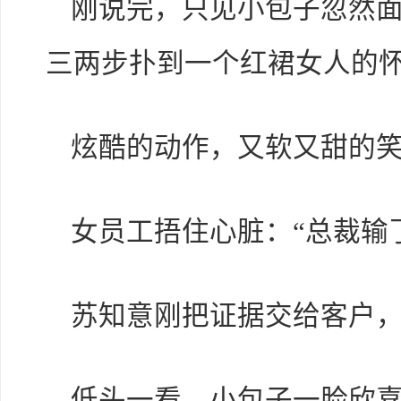
刚说完，只见小包子忽然
三两步扑到一个红裙女人的
炫酷的动作，又软又甜的
女员工捂住心脏：“总裁输
苏知意刚把证据交给客户
低头一看，小包子一脸欣喜