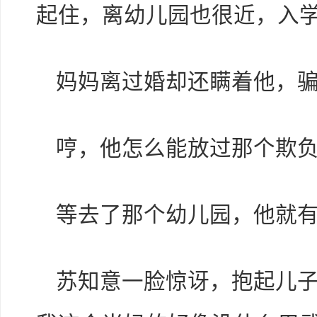
起住，离幼儿园也很近，入学
妈妈离过婚却还瞒着他，
哼，他怎么能放过那个欺
等去了那个幼儿园，他就
苏知意一脸惊讶，抱起儿子