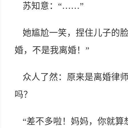
苏知意：“……”
她尴尬一笑，捏住儿子的脸
婚，不是我离婚！”
众人了然：原来是离婚律
吗？
“差不多啦！妈妈，你就算