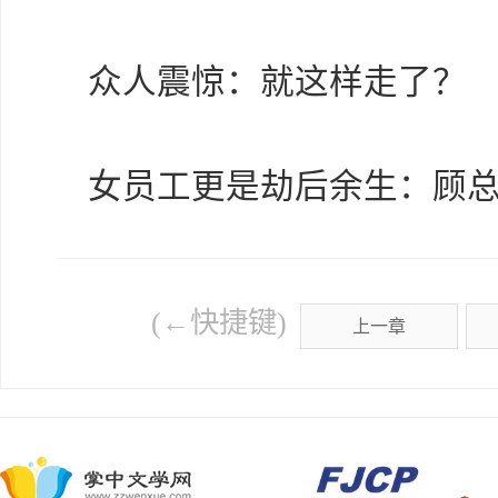
众人震惊：就这样走了？
女员工更是劫后余生：顾
(←快捷键)
上一章