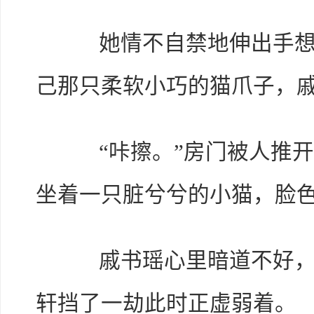
她情不自禁地伸出手想要
己那只柔软小巧的猫爪子，
“咔擦。”房门被人推开
坐着一只脏兮兮的小猫，脸
戚书瑶心里暗道不好，急
轩挡了一劫此时正虚弱着。