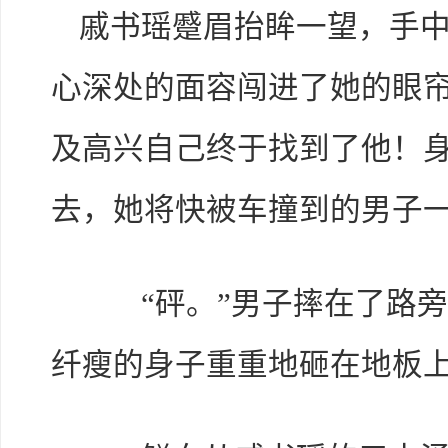
戚书瑶蹙眉抬眸一望，手
心深处的面容闯进了她的眼
及高兴自己终于找到了他！
去，她将快被车撞到的男子
“砰。”男子摔在了路旁
纤瘦的身子重重地砸在地板