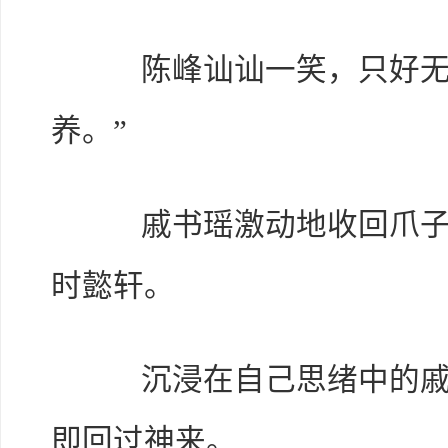
陈峰讪讪一笑，只好无奈
养。”
戚书瑶激动地收回爪子，
时懿轩。
沉浸在自己思绪中的戚书
即回过神来。