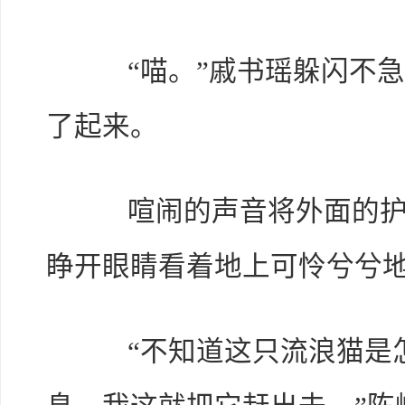
“喵。”戚书瑶躲闪不急
了起来。
喧闹的声音将外面的护士
睁开眼睛看着地上可怜兮兮地
“不知道这只流浪猫是怎