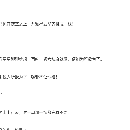
见在夜空之上，九颗星辰整齐排成一线！
星星聊聊梦想，再吃一顿六块麻辣烫，便能为所欲为了。
说为所欲为了，嘴都不让你碰！
”
山上行去，对于周遭一切都充耳不闻。