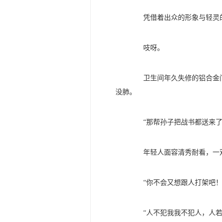
凭借着出众的形象与轻灵的
吱呀。
卫生间年久失修的铝合金门
没肺。
“那帮孙子把战书都送来了
年轻人面容清秀耐看，一双
“你不会又想跟人打架吧！
“人不犯我我不犯人，人若犯