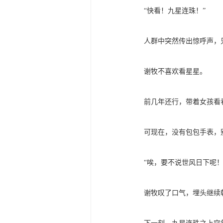
“快看！九星连珠！”
人群中突然传出惊呼声，只
谢牧不喜欢看星星。
前几年还行，带着女孩看看
可现在，没有包包手表，别
“唉，要不说世风日下呢！
谢牧叹了口气，埋头继续朝