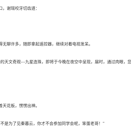
，谢瑶咬牙切齿道：
无聊许多，随即拿起遥控器，继续对着电视发呆。
天文奇观---九星连珠，即将于今晚在夜空中呈现，届时，通过肉眼，
天花板，愣愣出神。
是为了见秦暮云，你才不会参加同学会呢，笨蛋老哥！”