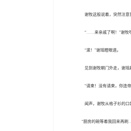
谢牧这般说着，突然注意到
“……来亲戚了啊！”谢牧
“滚！”谢瑶瞪眼道。
见到谢牧朝门外走，谢瑶赶
“请柬！没有请柬，你连帝
闻声，谢牧从格子衫的口袋
“厨房的碗等着我回来再刷…