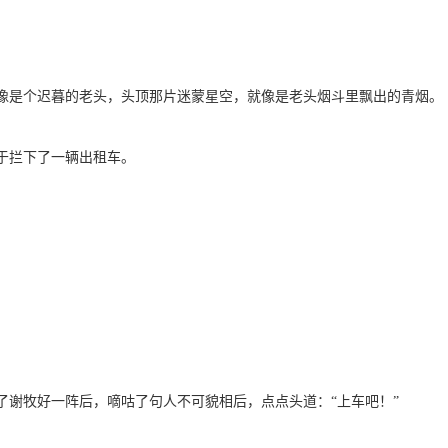
是个迟暮的老头，头顶那片迷蒙星空，就像是老头烟斗里飘出的青烟。
拦下了一辆出租车。
。
牧好一阵后，嘀咕了句人不可貌相后，点点头道：“上车吧！”