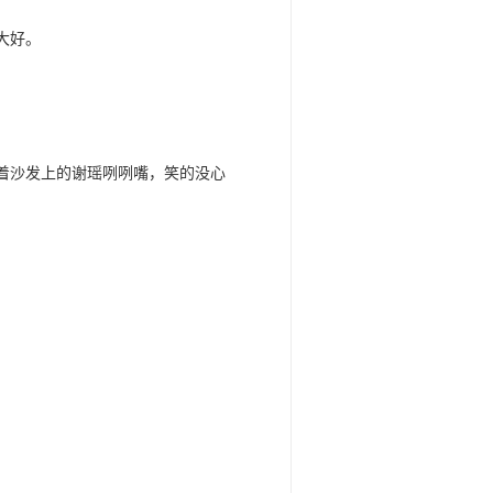
大好。
着沙发上的谢瑶咧咧嘴，笑的没心