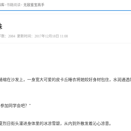
书库
>
书籍阅读
>
无敌鉴宝高手
珠
84 更新时间：2017年12月18日 11:08
缩在沙发上，一身宽大可爱的皮卡丘睡衣将她姣好身材包住，水润通透
参加同学会吧？”
烈日街头灌进身体里的冰凉雪碧，从内到外散发着沁心凉意。