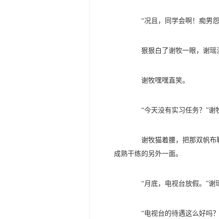
“况且，同学会啊！痴男怨女
狠狠白了谢牧一眼，谢瑶没
谢牧嘿嘿直笑。
“今天没有实习任务？”谢
谢牧猫着腰，把那双帆布鞋
成熟干练的另外一面。
“月底，电视台放假。”谢
“电视台的待遇这么好吗？