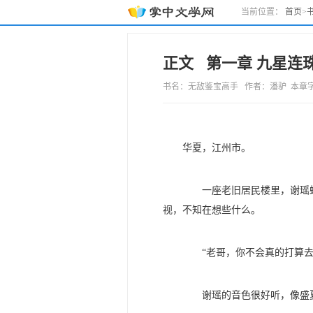
当前位置：
首页
>
正文 第一章 九星连
书名：无敌鉴宝高手 作者：潘驴 本章字数：20
华夏，江州市。
一座老旧居民楼里，谢瑶蜷
视，不知在想些什么。
“老哥，你不会真的打算去
谢瑶的音色很好听，像盛夏