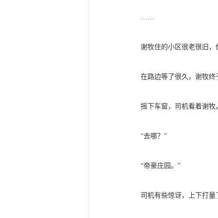
……
谢牧住的小区很老很旧，像
在路边等了很久，谢牧终于
摇下车窗，司机看着谢牧
“去哪？”
“帝豪庄园。”
司机有些惊讶，上下打量了谢