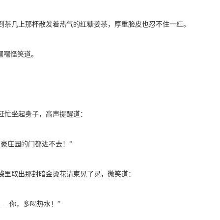
茶几上那杯散发着热气的红糖姜茶，厚重脸皮也忍不住一红。
嘿嘿怪笑道。
忙坐起身子，高声提醒道：
豪庄园的门都进不去！”
里取出那封暗金烫花请柬晃了晃，微笑道：
…你，多喝热水！”