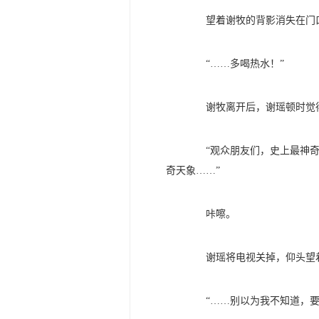
望着谢牧的背影消失在门口
“……多喝热水！”
谢牧离开后，谢瑶顿时觉得
“观众朋友们，史上最神奇的
奇天象……”
咔嚓。
谢瑶将电视关掉，仰头望着
“……别以为我不知道，要不