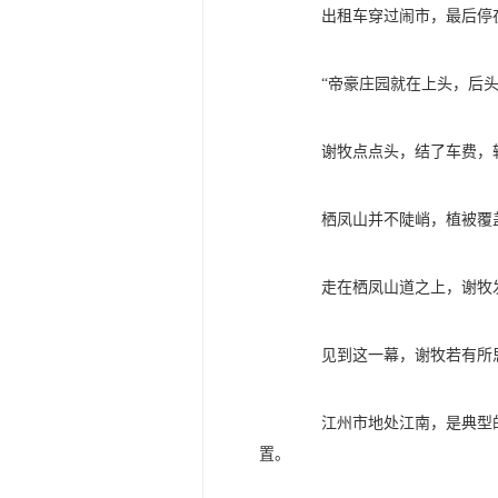
出租车穿过闹市，最后停在
“帝豪庄园就在上头，后头倒
谢牧点点头，结了车费，转
栖凤山并不陡峭，植被覆盖
走在栖凤山道之上，谢牧发
见到这一幕，谢牧若有所
江州市地处江南，是典型的
置。