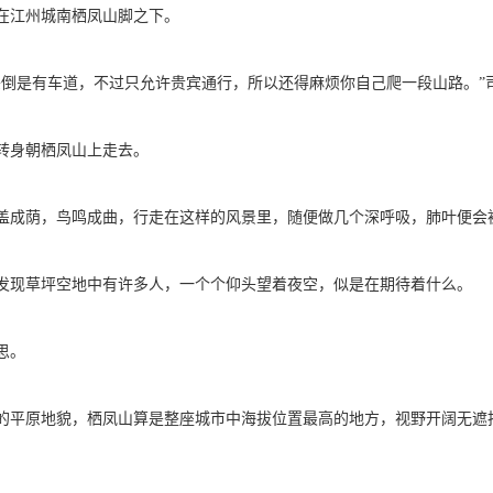
江州城南栖凤山脚之下。
是有车道，不过只允许贵宾通行，所以还得麻烦你自己爬一段山路。”
身朝栖凤山上走去。
成荫，鸟鸣成曲，行走在这样的风景里，随便做几个深呼吸，肺叶便会
现草坪空地中有许多人，一个个仰头望着夜空，似是在期待着什么。
思。
平原地貌，栖凤山算是整座城市中海拔位置最高的地方，视野开阔无遮