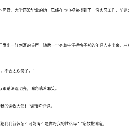
声音，大学还没毕业的她，已经在市电视台找到了一份实习工作，前途
发出一阵刺耳的噪声，随后一个身着牛仔裤格子衫的年轻人走出来，冲
，不去太跌份了。”
眼睛深邃明亮，嘴角噙着邪笑。
我的谢牧大侠！”谢瑶吃惊道。
我我就装怂？可能吗？是你哥我的性格吗？”谢牧撇嘴道。