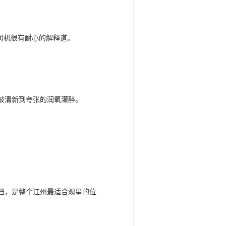
司机很有耐心的解释道。
被清新到夸张的润氧灌醉。
挡，是整个江州最适合观星的位