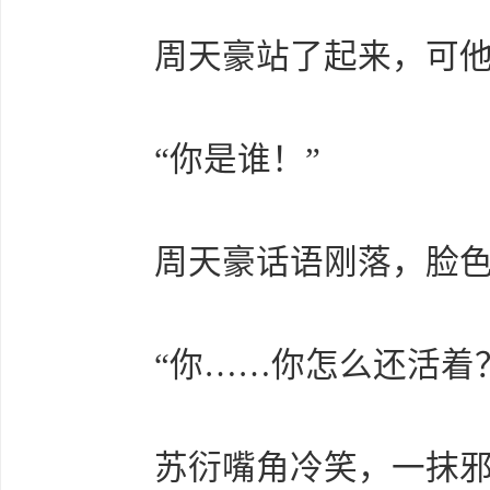
周天豪站了起来，可他
“你是谁！”
周天豪话语刚落，脸色
“你……你怎么还活着？
苏衍嘴角冷笑，一抹邪