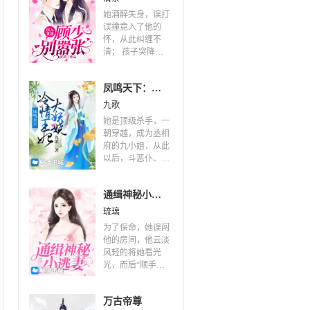
她酒醉失身，误打
误撞竟入了他的
怀，从此纠缠不
清； 孩子突降，
竟然将她和他生生
地以“婚姻”的形式
凤鸣天下：冷情王妃太妖娆
给绑在了一起！
现在说停止，还来
九歌
得及吗？ 答案当
她是顶级杀手，一
然是——“不可
朝穿越，成为丞相
能！” 他邪魅一
府的九小姐，从此
笑：“女人，惹了
以后，斗恶仆、闹
我就想跑，你想都
王府、闯皇宫，不
别想！”
亦乐乎！ 可是半
通缉神秘小逃妻
路杀出一个王爷，
天天求撩，天天求
琉璃
撩。 看在王爷的
为了保命，她误闯
颜值上，她只能勉
他的房间，他云淡
为其难的撩一撩
风轻的将她看光
了……
光，而后“顺手牵
贼”向逼婚的众人
宣告她是他的未婚
万古帝尊
妻。 两个立场完