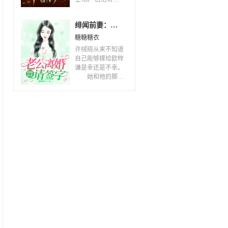
人界，血洗五行
局融合上古神器圣
天，踏平冥魔两
龙珠，契约四不像
道，威震神界！此
绯闻前妻：老公离婚请签字
进化成就神圣巨
乃宁天启的孤天之
龙！
糖糖糖衣
道！
许绒晓从来不知道
自己能够嫁给欧梓
谦是幸还是不幸。
她和他的脚步
似乎永远都不在一
个频率。 她
爱他时，他不爱
她。 她拼命
讨好时，他厌倦
她。 终于，
她累了，想抽身而
退了，他却又缠上
来，霸占着她。
兜兜转转一
圈，他们才终于意
识到彼此在生命中
存在的意义。 欧
梓谦是许绒晓的
劫，许绒晓是欧梓
谦的命！