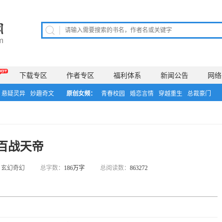
下载专区
作者专区
福利体系
新闻公告
网络
悬疑灵异
妙趣奇文
原创女频：
青春校园
婚恋言情
穿越重生
总裁豪门
百战天帝
：
玄幻奇幻
总字数：
186万字
总阅读数：
863272