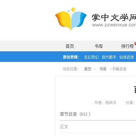
首页
书库
排行榜
原创男频：
玄幻奇幻
现代都市
仙侠武侠
当前位置：
首页
>
书库
>书籍目录
作者：西风冷
分类
章节目录（612 ）
正文