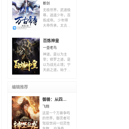
全不同的人就此纠
断剑
缠，棋逢对手她先
无极世界，武道极
输了心，他却步步
尊，逍遥少年，百
紧逼！ 她如小鹿
炼成帝。 少年得
一样被他追的东躲
大帝传承，太古道
西逃，他掐着她的
统，于万族林立，
脖子将她揽入怀
英雄并起的世界之
中，“女人，你是
百炼神皇
中，脚踏四方，镇
我的宠儿，还想哪
压天地，成万古帝
一壶老鸟
里逃？”
座……
神道，是以为主
宰；修罗之道，是
以为战无止境；宁
天启之道，始于仇
恨，源于抗争！
魔界不敢留，冥界
不敢收，神界不能
编辑推荐
容！此乃宁天启的
孤天之道！ 一把
御兽：从四不像到神圣巨龙！
断刀，让他死而复
生，获得了定天刀
飞翔
魂，从此带着刀魂
这是一个万兽争鸣
炼尽天地间的神兵
的世界，御灵者可
鬼器，踏上洗仇与
驾驭世间一切灵性
抗争之路！ 一统
生物。 白洛奇开