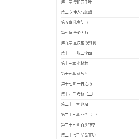
第一章 青阳云千叶
第三章 佳人与蛇蝎
第五章 陆家陆飞
第七章 苦伦大师
第九章 星辰钢 凝锋乳
第十一章 张三李四
第十三章 小树林
第十五章 蕴气丹
第十七章 一日之约
第十九章 考核（二）
第二十一章 拜贴
第二十三章 竞价（一）
第二十五章 百步神拳
第二十七章 华岳真功