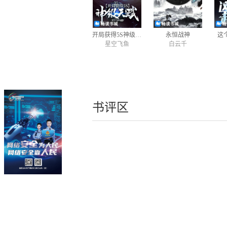
开局获得5S神级天赋
永恒战神
这
星空飞鱼
白云千
书评区