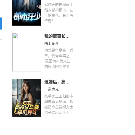
屌炸天的神秘高手
踏入繁华都市，左
手护校花，右手写
传奇！
我的董事长老婆
>
陌上花开
他曾是华夏第一兵
王，代号幽冥之
语,因为不为人知
的原因回到故乡，
原本想安静的当个
快递员却不想成为
退婚后，高冷女总裁跪求复合
冰山美女董事长的
丈夫。 当华夏处
一道虚光
于危机之时，他再
杀手之王回归都市
次戴上“蛟龙”戒挺
和未婚妻见面，却
身而出，所过之处
被高冷总裁视为土
龙啸九天，无人可
包子给出两千万分
挡，他是狂神，更
手费。 “你不嫁，
是屠神榜第一名。
我嫁！”万万没想
到，世家千金毫不
犹豫开口求嫁。