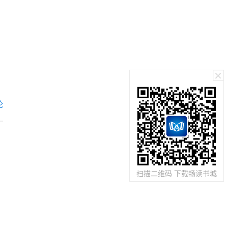
身家亿万的财团首
席更是扬言，“我
愿意用万亿家产做
嫁妆嫁给他！” 地
下女皇放出豪言：
“谁要和我抢男
人，我就杀他全
家” 神医、兵王、
厨神不过是身份的
冰山一角。 这一
刻武熏怡才追悔莫
论
及，“只要能和你
在一起我做什么都
愿意！”
扫描二维码 下载畅读书城