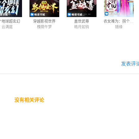
个地球超玄幻
穿越影视世界
盖世武尊
农女难为：拐个秀才来种田
云满庭
槐荫午梦
皓月如钩
随缘
发表评
没有相关评论