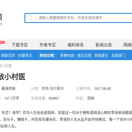
下载专区
作者专区
福利体系
新闻公告
网络
悬疑灵异
妙趣奇文
原创女频：
青春校园
婚恋言情
穿越重生
总裁豪门
敌小村医
敌小村医
：
善良的妖
分类：
男频-现代都市
上架时间：
2017-08-08
数：
147.5万字
总阅读量：
904967
状态：
完结
：
失恋？退学？尼玛人生处处是陷阱，但是这一切对于拥有透视读心眼的李浪来说都
ase。泡马子，赚银子，村花校花爆米花，李浪的人生从此开启开挂模式，看一个农村小
何玩转人生。