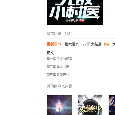
章节目录（698 ）
最新章节：
第六百九十八章 大结局
20
正文
第一章 飞来的横祸
第三章 拿来就用
第五章 诊所开业
其他用户也在看