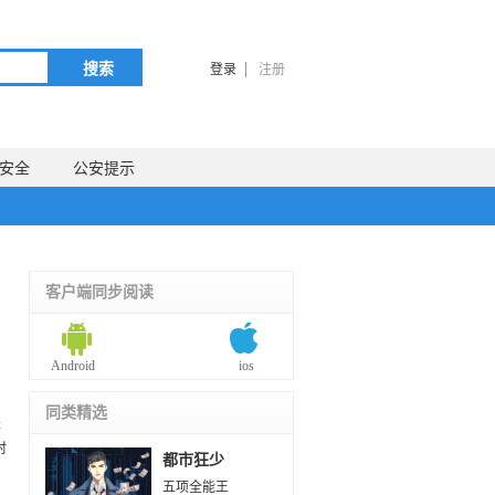
搜索
登录
注册
安全
公安提示
客户端同步阅读
Android
ios
同类精选
是
村
都市狂少
五项全能王