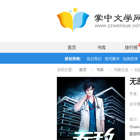
首页
书库
排行榜
原创男频：
玄幻奇幻
现代都市
仙侠武侠
当前位置：
首页
>
书库
>
书籍信息
>
无
无
作者
总字
简介
小c
医如